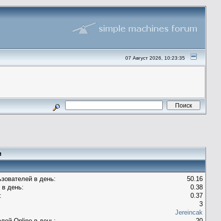
07 Август 2026, 10:23:35
и
зователей в день:
50.16
 в день:
0.38
:
0.37
3
Jereincak
лей Оnline в день:
20