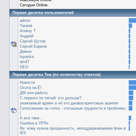
Сегодня Online:
Первая десятка пользователей
admin
Yararat
Andrey T
Андрей
Сергей Шутов
Сергей Барков
Димон
Ispanka
dm47
DEO
Первая десятка Тем (по количеству ответов)
Новости
Охота на Ё!
ДМ или работа
С первого по пятый: кто дольше?
уважаемый админ а чё это джаваскриптовые ашипки
Голосование за i-miss - сплошные трудности и проблемы :
(
А все таки...
Ошибка в УРЛе
Re: кому нужна прозрачность, неподдерживаемая блин в
IE6