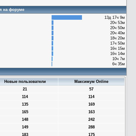
я на форуме
13д 17ч 9м
20ч 53м
20ч 50м
20ч 40м
18ч 20м
17ч 50м
16ч 15м
16ч 14м
10ч 7м
6ч 35м
Новые пользователи
Максимум Online
21
57
114
114
135
169
165
163
148
242
149
288
183
175