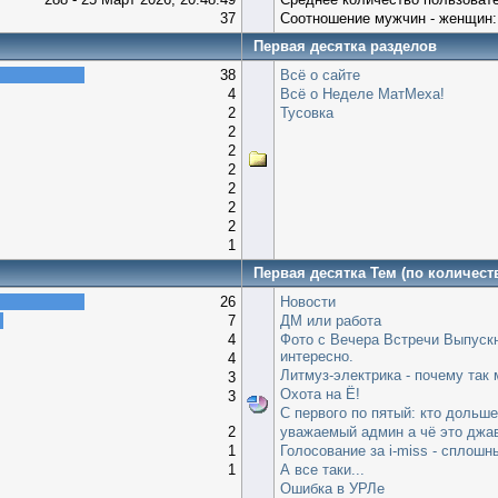
37
Соотношение мужчин - женщин:
Первая десятка разделов
38
Всё о сайте
4
Всё о Неделе МатМеха!
2
Тусовка
2
2
2
2
2
2
1
Первая десятка Тем (по количест
26
Новости
7
ДМ или работа
4
Фото с Вечера Встречи Выпускн
интересно.
4
Литмуз-электрика - почему так 
3
Охота на Ё!
3
С первого по пятый: кто дольш
2
уважаемый админ а чё это джа
1
Голосование за i-miss - сплошн
1
А все таки...
Ошибка в УРЛе