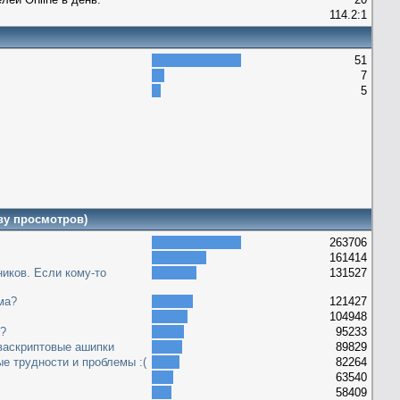
114.2:1
51
7
5
ву просмотров)
263706
161414
иков. Если кому-то
131527
ма?
121427
104948
е?
95233
васкриптовые ашипки
89829
ые трудности и проблемы :(
82264
63540
58409