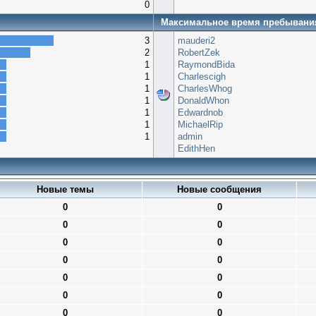
0
Максимальное время пребывани
3
mauderi2
2
RobertZek
1
RaymondBida
1
Charlescigh
1
CharlesWhog
1
DonaldWhon
1
Edwardnob
1
MichaelRip
1
admin
EdithHen
Новые темы
Новые сообщения
0
0
0
0
0
0
0
0
0
0
0
0
0
0