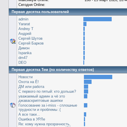
Сегодня Online:
Первая десятка пользователей
admin
Yararat
Andrey T
Андрей
Сергей Шутов
Сергей Барков
Димон
Ispanka
dm47
DEO
Первая десятка Тем (по количеству ответов)
Новости
Охота на Ё!
ДМ или работа
С первого по пятый: кто дольше?
уважаемый админ а чё это
джаваскриптовые ашипки
Голосование за i-miss - сплошные
трудности и проблемы :(
А все таки...
Ошибка в УРЛе
Re: кому нужна прозрачность,