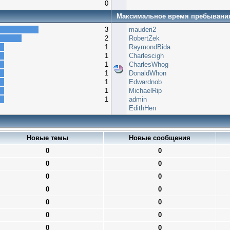
0
Максимальное время пребывани
3
mauderi2
2
RobertZek
1
RaymondBida
1
Charlescigh
1
CharlesWhog
1
DonaldWhon
1
Edwardnob
1
MichaelRip
1
admin
EdithHen
Новые темы
Новые сообщения
0
0
0
0
0
0
0
0
0
0
0
0
0
0