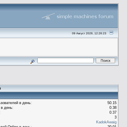
09 Август 2026, 12:26:23
и
зователей в день:
50.15
в день:
0.38
:
0.37
3
KadokAwaig
лей Оnline в день:
20.01