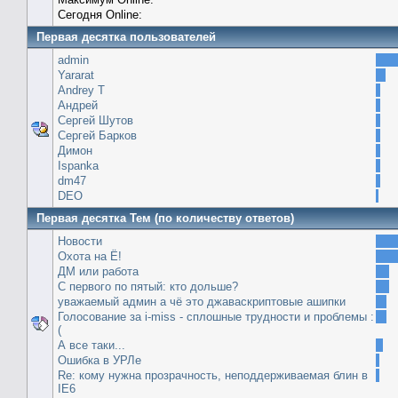
Сегодня Online:
Первая десятка пользователей
admin
Yararat
Andrey T
Андрей
Сергей Шутов
Сергей Барков
Димон
Ispanka
dm47
DEO
Первая десятка Тем (по количеству ответов)
Новости
Охота на Ё!
ДМ или работа
С первого по пятый: кто дольше?
уважаемый админ а чё это джаваскриптовые ашипки
Голосование за i-miss - сплошные трудности и проблемы :
(
А все таки...
Ошибка в УРЛе
Re: кому нужна прозрачность, неподдерживаемая блин в
IE6