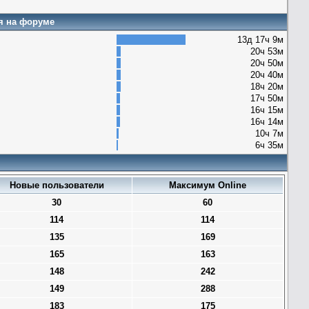
я на форуме
13д 17ч 9м
20ч 53м
20ч 50м
20ч 40м
18ч 20м
17ч 50м
16ч 15м
16ч 14м
10ч 7м
6ч 35м
Новые пользователи
Максимум Online
30
60
114
114
135
169
165
163
148
242
149
288
183
175