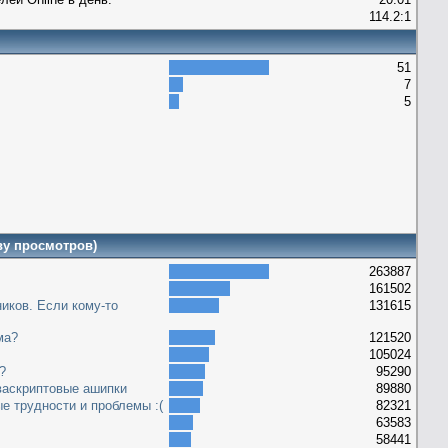
114.2:1
51
7
5
ву просмотров)
263887
161502
иков. Если кому-то
131615
ма?
121520
105024
?
95290
васкриптовые ашипки
89880
ые трудности и проблемы :(
82321
63583
58441