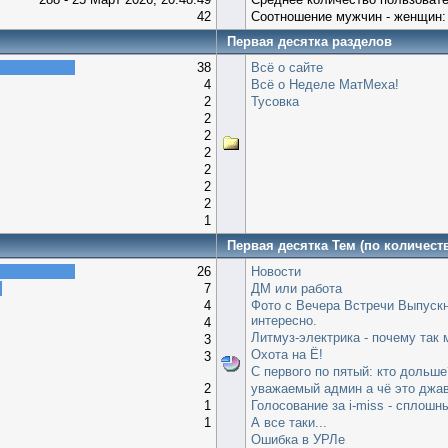
42
Соотношение мужчин - женщин:
Первая десятка разделов
38
Всё о сайте
4
Всё о Неделе МатМеха!
2
Тусовка
2
2
2
2
2
2
1
Первая десятка Тем (по количест
26
Новости
7
ДМ или работа
4
Фото с Вечера Встречи Выпускн
интересно.
4
Литмуз-электрика - почему так 
3
Охота на Ё!
3
С первого по пятый: кто дольше
2
уважаемый админ а чё это джа
1
Голосование за i-miss - сплошн
1
А все таки...
Ошибка в УРЛе