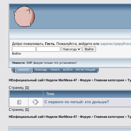
Добро пожаловать,
Гость
. Пожалуйста, войдите или
зарегистрируйтес
Войти
Новости
: SMF форум только что установлен!
НАЧАЛО
ПОМОЩЬ
ПОИСК
ВОЙТИ
РЕГИСТРАЦИЯ
НЕофициальный сайт Недели МатМеха-47 - Форум
>
Главная категория
>
Т
Страниц: [
1
]
Тема
С первого по пятый: кто дольше?
Страниц: [
1
]
НЕофициальный сайт Недели МатМеха-47 - Форум
>
Главная категория
>
Т