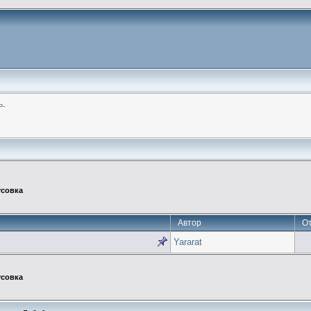
ь
.
усовка
Автор
О
Yararat
усовка