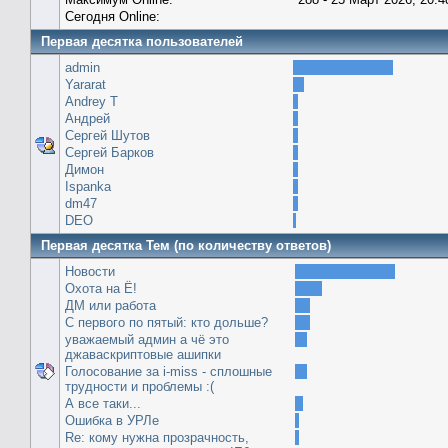
Сегодня Online:
Первая десятка пользователей
admin
Yararat
Andrey T
Андрей
Сергей Шутов
Сергей Барков
Димон
Ispanka
dm47
DEO
Первая десятка Тем (по количеству ответов)
Новости
Охота на Ё!
ДМ или работа
С первого по пятый: кто дольше?
уважаемый админ а чё это
джаваскриптовые ашипки
Голосование за i-miss - сплошные
трудности и проблемы :(
А все таки...
Ошибка в УРЛе
Re: кому нужна прозрачность,