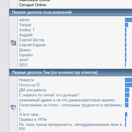
Сегодня Online:
Первая десятка пользователей
admin
Yararat
Andrey T
Андрей
Сергей Шутов
Сергей Барков
Димон
Ispanka
dm47
DEO
Первая десятка Тем (по количеству ответов)
Новости
Охота на Ё!
ДМ или работа
С первого по пятый: кто дольше?
уважаемый админ а чё это джаваскриптовые ашипки
Голосование за i-miss - сплошные трудности и проблемы :
(
А все таки...
Ошибка в УРЛе
Re: кому нужна прозрачность, неподдерживаемая блин в
IE6