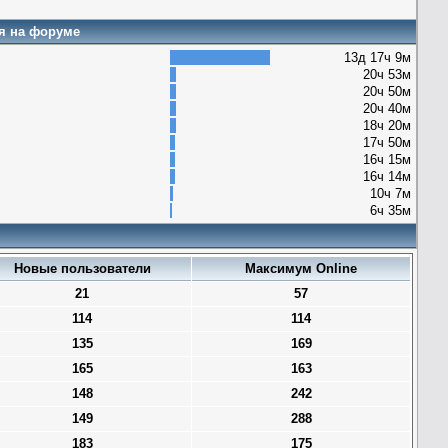
я на форуме
13д 17ч 9м
20ч 53м
20ч 50м
20ч 40м
18ч 20м
17ч 50м
16ч 15м
16ч 14м
10ч 7м
6ч 35м
Новые пользователи
Максимум Online
21
57
114
114
135
169
165
163
148
242
149
288
183
175