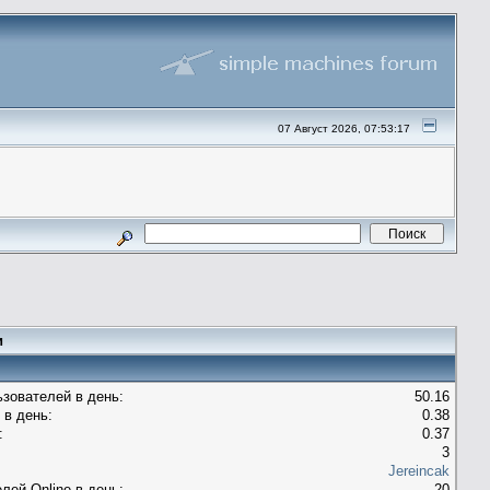
07 Август 2026, 07:53:17
и
зователей в день:
50.16
 в день:
0.38
:
0.37
3
Jereincak
лей Оnline в день:
20