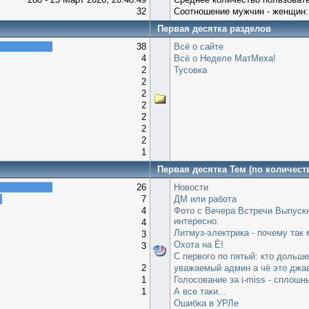
32
Соотношение мужчин - женщин:
Первая десятка разделов
38
Всё о сайте
4
Всё о Неделе МатМеха!
2
Тусовка
2
2
2
2
2
2
1
Первая десятка Тем (по количест
26
Новости
7
ДМ или работа
4
Фото с Вечера Встречи Выпускн
интересно.
4
Литмуз-электрика - почему так 
3
Охота на Ё!
3
С первого по пятый: кто дольш
2
уважаемый админ а чё это джа
1
Голосование за i-miss - сплошн
1
А все таки...
Ошибка в УРЛе