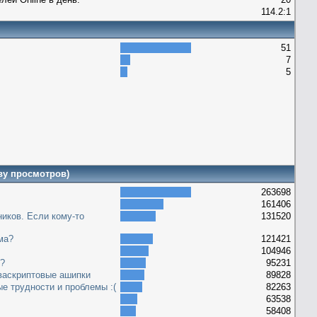
114.2:1
51
7
5
ву просмотров)
263698
161406
иков. Если кому-то
131520
ма?
121421
104946
е?
95231
васкриптовые ашипки
89828
ые трудности и проблемы :(
82263
63538
58408