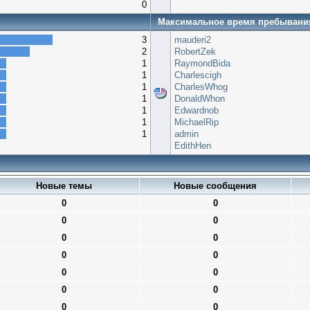
0
Максимальное время пребывани
3
mauderi2
2
RobertZek
1
RaymondBida
1
Charlescigh
1
CharlesWhog
1
DonaldWhon
1
Edwardnob
1
MichaelRip
1
admin
EdithHen
Новые темы
Новые сообщения
0
0
0
0
0
0
0
0
0
0
0
0
0
0