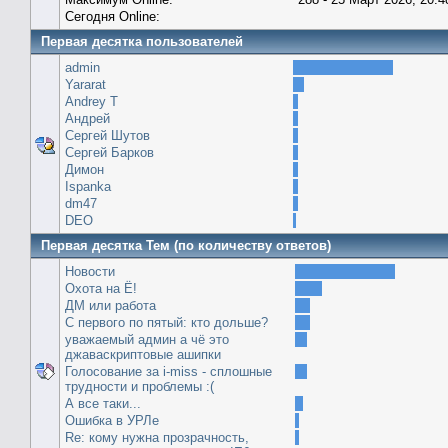
Сегодня Online:
Первая десятка пользователей
admin
Yararat
Andrey T
Андрей
Сергей Шутов
Сергей Барков
Димон
Ispanka
dm47
DEO
Первая десятка Тем (по количеству ответов)
Новости
Охота на Ё!
ДМ или работа
С первого по пятый: кто дольше?
уважаемый админ а чё это
джаваскриптовые ашипки
Голосование за i-miss - сплошные
трудности и проблемы :(
А все таки...
Ошибка в УРЛе
Re: кому нужна прозрачность,