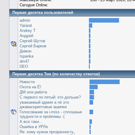
Сегодня Online:
Первая десятка пользователей
admin
Yararat
Andrey T
Андрей
Сергей Шутов
Сергей Барков
Димон
Ispanka
dm47
DEO
Первая десятка Тем (по количеству ответов)
Новости
Охота на Ё!
ДМ или работа
С первого по пятый: кто дольше?
уважаемый админ а чё это
джаваскриптовые ашипки
Голосование за i-miss - сплошные
трудности и проблемы :(
А все таки...
Ошибка в УРЛе
Re: кому нужна прозрачность,