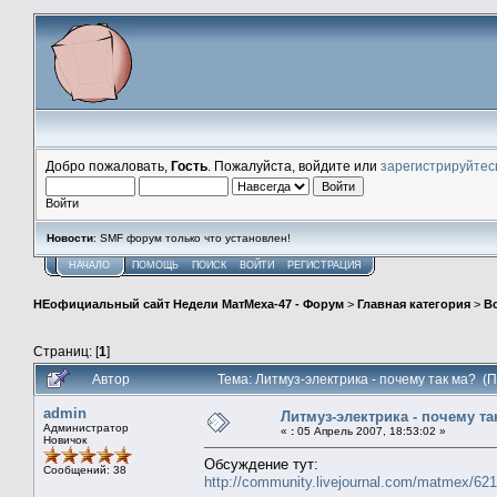
Добро пожаловать,
Гость
. Пожалуйста, войдите или
зарегистрируйтес
Войти
Новости
: SMF форум только что установлен!
НАЧАЛО
ПОМОЩЬ
ПОИСК
ВОЙТИ
РЕГИСТРАЦИЯ
НЕофициальный сайт Недели МатМеха-47 - Форум
>
Главная категория
>
В
Страниц: [
1
]
Автор
Тема: Литмуз-электрика - почему так ма? (
admin
Литмуз-электрика - почему та
Администратор
«
:
05 Апрель 2007, 18:53:02 »
Новичок
Обсуждение тут:
Сообщений: 38
http://community.livejournal.com/matmex/62