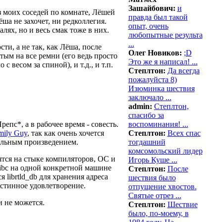
Зашайбович:
и
з моих соседей по комнате, Лёшей
правда был такой
ша не захочет, ни редколлегия.
опыт, очень
талях, но и весь смак тоже в них.
любопытные результа
...
ти, а не так, как Лёша, после
Олег Новиков:
;D
тым на все ремни (его ведь просто
Это же я написал! ...
 весом за спиной), и т.д., и т.п.
Степлтон:
Да всегда
пожалуйста 8)
Изюминка шествия
заключало ...
admin:
Степлтон,
спасибо за
епс*, а в рабочее время - совесть.
воспоминания! ...
mily Guy
, так как очень хочется
Степлтон:
Всех спас
тельным произведением.
тогдашний
комсомольский лидер
ятся на стыке компиляторов, ОС и
Игорь Куше ...
libc на одной конкретной машине
Степлтон:
После
 librtld_db для хранения адреса
шествия было
стинное удовлетворение.
отпущение хвостов.
Святые отрез ...
и не можется.
Степлтон:
Шествие
было, по-моему, в