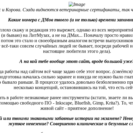
 и Корова. Сзади виднеются ветеринарные сертификаты, так 
Какие номера с ДМов твоего (и не только) времени запомн
 плохо скажу и редакция это вырежет, однако из всех мероприяти
 (и бываю) на ЛитМузах, а не на ДМах... Поначалу просто нрав
а потом это стало и своеобразным аналогом встречи выпускников
ут всё-таки совсем случайных людей не бывает, посреди рабочей 
настоящие любители этого дела).
А на кой тебе вообще этот сайт, вроде большой уже
а работы над сайтом всё чаще задаю себе этот вопрос.
(смеётся)
подготовка началась сильно заранее и никуда не нужно было гнат
это бывало раньше. В процессе удалось довольно безболезненно пр
несколько концепций, остановившись на той, что есть сей
ть в работе незнакомые ранее инструменты (кстати, знаете ли в
помощью свободного ПО - Inkscape, Bluefish, Gimp, Krita?). То, ч
живой сайт - приятное дополнение!
ой или твоими знакомыми забавные истории на экзамене? Неве
жуткое невезение? Совершенно клинические и безумные с