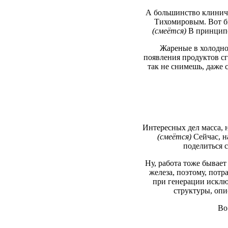
А большинство клиниче
Тихомировым. Вот бы 
(смеётся)
В принципе
Жареные в холодной
появления продуктов сг
так не снимешь, даже с
Интересных дел масса, н
(смеётся)
Сейчас, н
поделиться 
Ну, работа тоже бывает
железа, поэтому, потр
при генерации исключ
структуры, оп
Во