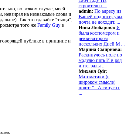
1984 году. На
строительн ...
тельно, во всяком случае, моей
admin:
По адресу из
, невзирая на незнакомые слова и
Вашей подписи, увы,
 дальше). Так что сдавайте "тыщи",
почта не доходит. ...
росмотра того же
Family Guy
в
Инна Любарова:
Я
была костюмером и
реквизитором
логоворящей публике в принципе и
нескольких Дней М ...
Марина Смирнова:
Раскинулось поле по
модулю пять И в ряд
интегралы ...
Михаил Qdr:
Математики (в
широком смысле)
поют: "...А синуса г
...
ельна.