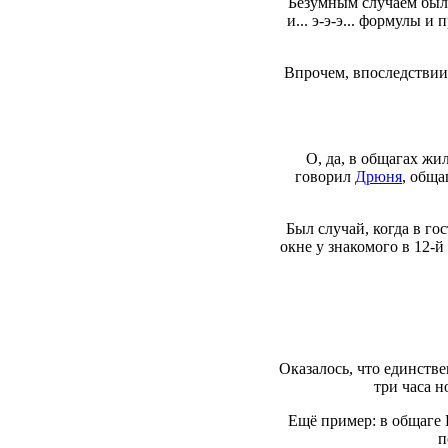
Безумным случаем было
и... э-э-э... формулы 
Впрочем, впоследствии 
О, да, в общагах ж
говорил
Дрюня
, обща
Был случай, когда в го
окне у знакомого в 12-й
Оказалось, что единствен
три часа н
Ещё пример: в общаге 
п