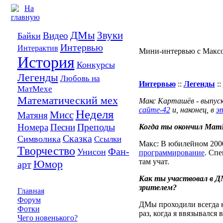
ДМы
Звуки
Видео
Байки
Интервью
Интерактив
Мини-интервью с Макс
История
Конкурсы
Легенды
Любовь на
Интервью
::
Легенды
::
МатМехе
Математический мех
Макс Карташёв - выпуск
сайте-42
и, наконец, в
э
Неделя
Мисс
Матяня
Преподы
Номера
Песни
Когда ты окончил Мат
Сказка
Символика
Ссылки
Макс: В юбилейном 2000
Творчество
Фан-
Унисон
программирование
. Спе
там учат.
Юмор
арт
Как ты участвовал в 
зрителем?
Главная
Форум
ДМы проходили всегда ка
Фотки
раз, когда я ввязывался
Чего новенького?