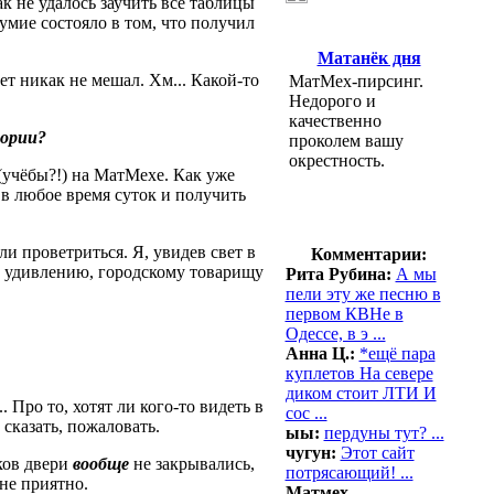
к не удалось заучить все таблицы
зумие состояло в том, что получил
Матанёк дня
т никак не мешал. Хм... Какой-то
МатМех-пирсинг.
Недорого и
качественно
тории?
проколем вашу
окрестность.
(учёбы?!) на МатМехе. Как уже
 в любое время суток и получить
ли проветриться. Я, увидев свет в
Комментарии:
му удивлению, городскому товарищу
Рита Рубина:
А мы
пели эту же песню в
первом КВНе в
Одессе, в э ...
Анна Ц.:
*ещё пара
куплетов На севере
диком стоит ЛТИ И
. Про то, хотят ли кого-то видеть в
сос ...
к сказать, пожаловать.
ыы:
пердуны тут? ...
чугун:
Этот сайт
ков двери
вообще
не закрывались,
потрясающий! ...
йне приятно.
Матмех