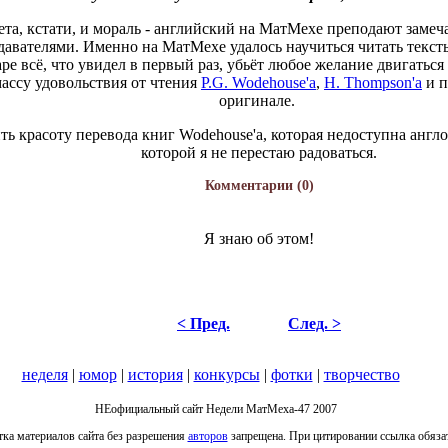
та, кстати, и мораль - английский на МатМехе преподают замеча
давателями. Именно на МатМехе удалось научиться читать тексты
ре всё, что увидел в первый раз, убьёт любое желание двигаться
массу удовольствия от чтения
P.G. Wodehouse'а
,
H. Thompson'а
и п
оригинале.
ть красоту перевода книг Wodehouse'а, которая недоступна анг
которой я не перестаю радоваться.
Комментарии
(0)
Я знаю об этом!
< Пред.
След. >
неделя
|
юмор
|
история
|
конкурсы
|
фотки
|
творчество
НЕофициальный сайт Недели МатМеха-47 2007
тка материалов сайта без разрешения
авторов
запрещена. При цитировании ссылка обязат