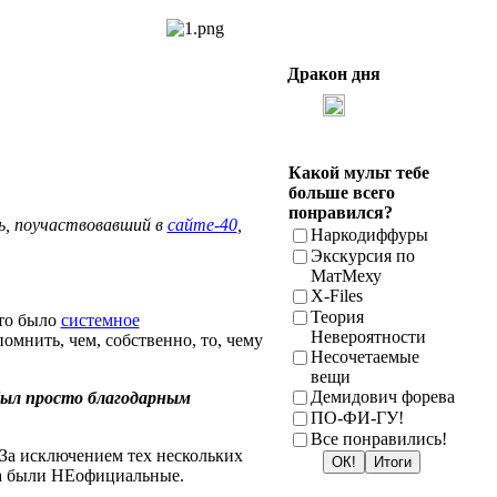
Дракон дня
Какой мульт тебе
больше всего
понравился?
ь, поучаствовавший в
сайте-40
,
Наркодиффуры
Экскурсия по
МатМеху
X-Files
Теория
это было
системное
Невероятности
омнить, чем, собственно, то, чему
Несочетаемые
вещи
Демидович форева
ыл просто благодарным
ПО-ФИ-ГУ!
Все понравились!
 За исключением тех нескольких
ОК!
Итоги
егда были НЕофициальные.