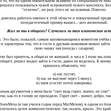
 то, что на одном обязательном экзамене по специальности ника
и пришлось пользоваться чужой ксерокопией чужого конспекта. Бе
"отлично", ни разу этого не заслуживая. Повезло.
довелось работать именно в этой области и невыученный предме
непедагогичный пример вышел... зато жизненный.
Жил ли ты в общагах? Случались ли там клинические ис
ил. Это было, пожалуй, самым запоминающимся моментом учёбы 
ги характерны тем, что в гости к друзьям-знакомым можно зайти
свою чашку чая (иногда с сахаром).
стях был приятель, в общагах не живший, и часа в 3 ночи мы пош
 общаге, решил заодно зайти в гости; давно не виделись. К мое
пришлось объяснять, что
а) нас пустят,
б) нас не выгонят через 5 минут,
в) чаем угостят почти наверняка.
ным аргументом у меня было "свет ведь горит, значит, не спят"..
очи, как-то в голову не приходило. Горит свет - значит, добро, та
ВоенМеха (я там учился годик перед МатМехом), в одном из бло
олучалось целое коммунистическое, так сказать, крыло. Это кра