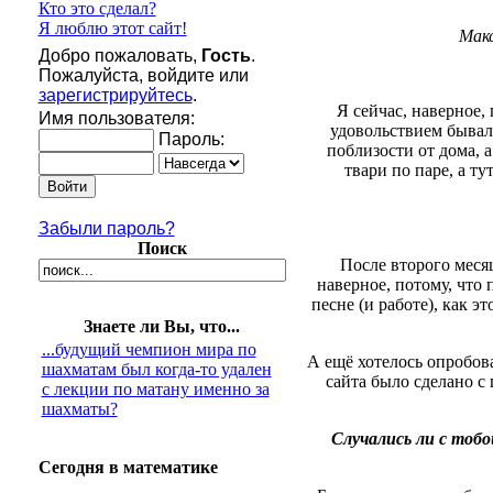
Кто это сделал?
Я люблю этот сайт!
Макс
Добро пожаловать,
Гость
.
Пожалуйста, войдите или
зарегистрируйтесь
.
Я сейчас, наверное,
Имя пользователя:
удовольствием бывал
Пароль:
поблизости от дома, 
твари по паре, а т
Забыли пароль?
Поиск
После второго месяц
наверное, потому, что 
песне (и работе), как 
Знаете ли Вы, что...
...будущий чемпион мира по
А ещё хотелось опробова
шахматам был когда-то удален
сайта было сделано с 
с лекции по матану именно за
шахматы?
Случались ли с тоб
Сегодня в математике