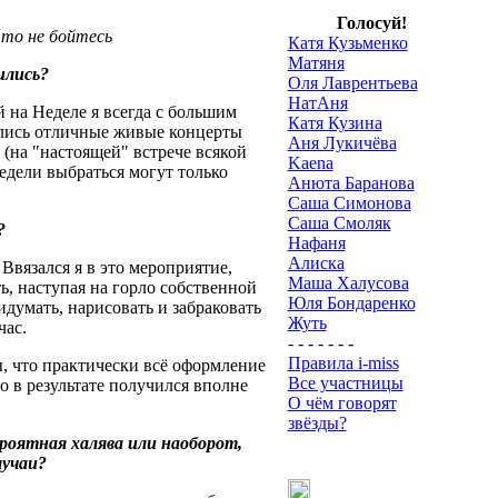
Голосуй!
что не бойтесь
Катя Кузьменко
Матяня
ились?
Оля Лаврентьева
НатАня
й на Неделе я всегда с большим
Катя Кузина
ились отличные живые концерты
Аня Лукичёва
 (на "настоящей" встрече всякой
Kaena
недели выбраться могут только
Анюта Баранова
Саша Симонова
Саша Смоляк
?
Нафаня
Алиска
Ввязался я в это мероприятие,
Маша Халусова
ь, наступая на горло собственной
Юля Бондаренко
идумать, нарисовать и забраковать
Жуть
час.
- - - - - - -
Правила i-miss
ы, что практически всё оформление
Все участницы
то в результате получился вполне
О чём говорят
звёзды?
роятная халява или наоборот,
лучаи?