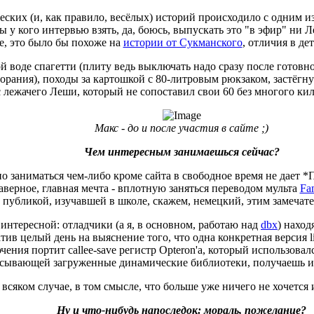
ских (и, как правило, весёлых) историй происходило с одним и
у кого интервью взять, да, боюсь, выпускать это "в эфир" ни Лё
, это было бы похоже на
истории от Сукманского
, отличия в де
 воде спагетти (плиту ведь выключать надо сразу после готовнос
орания), походы за картошкой с 80-литровым рюкзаком, застёгну
 лежачего Леши, который не сопоставил свои 60 без многого кило с
Макс - до и после участия в сайте ;)
Чем интересным занимаешься сейчас?
о заниматься чем-либо кроме сайта в свободное время не дает *Пр
аверное, главная мечта - вплотную заняться переводом мульта
Fa
с публикой, изучавшей в школе, скажем, немецкий, этим замеча
 интересной: отладчики (а я, в основном, работаю над
dbx
) наход
атив целый день на выяснение того, что одна конкретная версия 
ения портит callee-save регистр Opteron'а, который использовался
исывающей загруженные динамические библиотеки, получаешь и
 всяком случае, в том смысле, что больше уже ничего не хочется 
Ну и что-нибудь напоследок: мораль, пожелание?