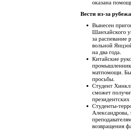
оказана помощ
Вести из-за рубежа
Вынесен приго
Шанхайского у
за распевание 
вольной Янцзой
на два года.
Китайские рук
промышленника
матпомощи. Бы
просьбы.
Студент Хинкли
сможет получи
президентских 
Студенты-терр
Александрова, 
преподавателям
возвращения фа