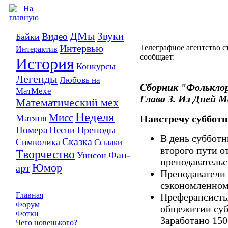
ДМы
Звуки
Видео
Байки
Интервью
Телеграфное агентство с
Интерактив
сообщает:
История
Конкурсы
Легенды
Любовь на
Сборник "Фолькло
МатМехе
Глава 3. Из Дней 
Математический мех
Неделя
Мисс
Матяня
Навстречу суббот
Преподы
Номера
Песни
В день субботн
Сказка
Символика
Ссылки
второго пути о
Творчество
Фан-
Унисон
преподавательс
Юмор
арт
Преподаватели 
сэкономленном 
Главная
Преферансисты
Форум
общежитии суб
Фотки
Заработано 150
Чего новенького?