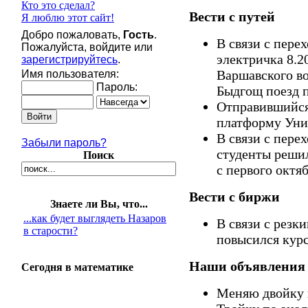
Кто это сделал?
Вести с путей
Я люблю этот сайт!
Добро пожаловать,
Гость
.
В связи с пере
Пожалуйста, войдите или
электричка 8.20
зарегистрируйтесь
.
Варшавского во
Имя пользователя:
Пароль:
Быдгощ поезд п
Отправившийся 
платформу Униве
В связи с пере
Забыли пароль?
студенты решил
Поиск
с первого октя
Вести с биржи
Знаете ли Вы, что...
...как будет выглядеть Назаров
В связи с резк
в старости?
повысился кур
Наши объявления
Сегодня в математике
Меняю двойку в