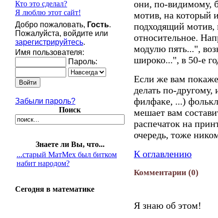
они, по-видимому, 
Кто это сделал?
Я люблю этот сайт!
мотив, на который 
Добро пожаловать,
Гость
.
подходящий мотив, 
Пожалуйста, войдите или
относительное. Нап
зарегистрируйтесь
.
модулю пять...", в
Имя пользователя:
широко...", в 50-е 
Пароль:
Если же вам покаже
делать по-другому, 
филфаке, ...) фольк
Забыли пароль?
Поиск
мешает вам составит
распечаток на прин
очередь, тоже ником
Знаете ли Вы, что...
К оглавлению
...старый МатМех был битком
набит народом?
Комментарии
(0)
Сегодня в математике
Я знаю об этом!