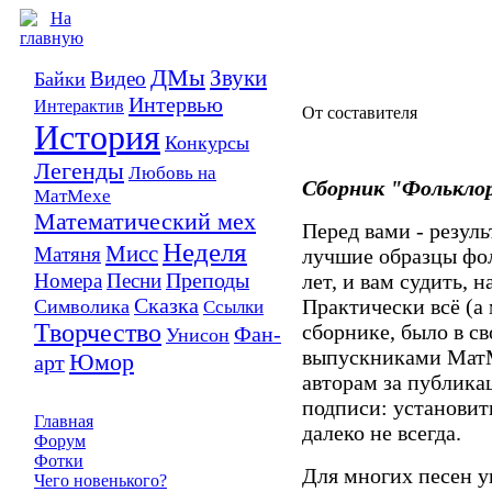
ДМы
Звуки
Видео
Байки
Интервью
Интерактив
От составителя
История
Конкурсы
Легенды
Любовь на
Сборник "Фолькло
МатМехе
Математический мех
Перед вами - резул
Неделя
Мисс
Матяня
лучшие образцы фо
Преподы
Номера
Песни
лет, и вам судить, 
Сказка
Практически всё (а 
Символика
Ссылки
Творчество
сборнике, было в с
Фан-
Унисон
выпускниками МатМ
Юмор
арт
авторам за публикац
подписи: установить
Главная
далеко не всегда.
Форум
Фотки
Для многих песен у
Чего новенького?