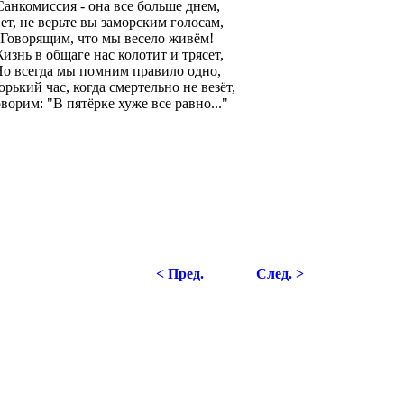
Санкомиссия - она все больше днем,
ет, не верьте вы заморским голосам,
Говорящим, что мы весело живём!
изнь в общаге нас колотит и трясет,
о всегда мы помним правило одно,
орький час, когда смертельно не везёт,
ворим: "В пятёрке хуже все равно..."
< Пред.
След. >