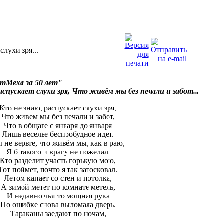
слухи зря...
тМеха за 50 лет"
распускает слухи зря, Что живём мы без печали и забот...
Кто не знаю, распускает слухи зря,
Что живем мы без печали и забот,
Что в общаге с января до января
Лишь веселье беспробудное идет.
 не верьте, что живём мы, как в раю,
Я б такого и врагу не пожелал,
Кто разделит участь горькую мою,
Тот поймет, почто я так затосковал.
Летом капает со стен и потолка,
А зимой метет по комнате метель,
И недавно чья-то мощная рука
По ошибке снова выломала дверь.
Тараканы заедают по ночам,