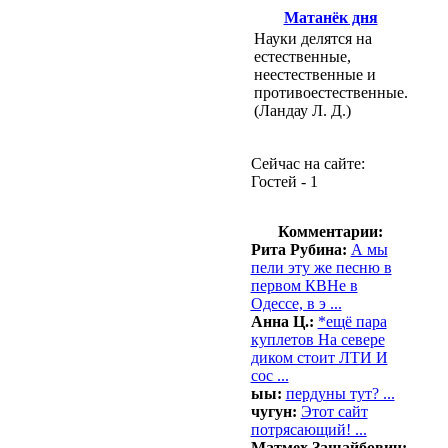
Матанёк дня
Науки делятся на
естественные,
неестественные и
противоестественные.
(Ландау Л. Д.)
Сейчас на сайте:
Гостей - 1
Комментарии:
Рита Рубина:
А мы
пели эту же песню в
первом КВНе в
Одессе, в э ...
Анна Ц.:
*ещё пара
куплетов На севере
диком стоит ЛТИ И
сос ...
ыы:
пердуны тут? ...
чугун:
Этот сайт
потрясающий! ...
Матмех Зашайбович: