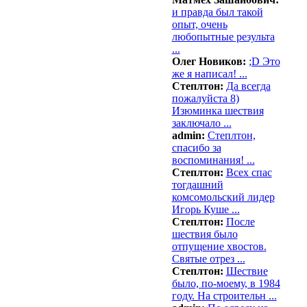
и правда был такой
опыт, очень
любопытные результа
...
Олег Новиков:
;D Это
же я написал! ...
Степлтон:
Да всегда
пожалуйста 8)
Изюминка шествия
заключало ...
admin:
Степлтон,
спасибо за
воспоминания! ...
Степлтон:
Всех спас
тогдашний
комсомольский лидер
Игорь Куше ...
Степлтон:
После
шествия было
отпущение хвостов.
Святые отрез ...
Степлтон:
Шествие
было, по-моему, в 1984
году. На строительн ...