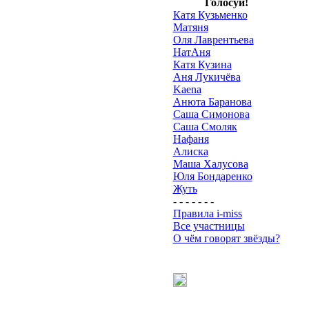
Голосуй!
Катя Кузьменко
Матяня
Оля Лаврентьева
НатАня
Катя Кузина
Аня Лукичёва
Kaena
Анюта Баранова
Саша Симонова
Саша Смоляк
Нафаня
Алиска
Маша Халусова
Юля Бондаренко
Жуть
- - - - - - -
Правила i-miss
Все участницы
О чём говорят звёзды?