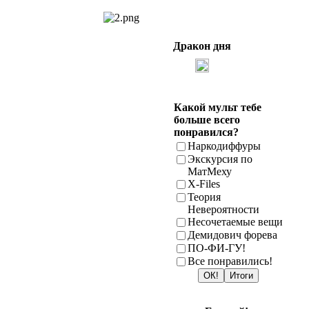
Дракон дня
Какой мульт тебе
больше всего
понравился?
Наркодиффуры
Экскурсия по
МатМеху
X-Files
Теория
Невероятности
Несочетаемые вещи
Демидович форева
ПО-ФИ-ГУ!
Все понравились!
ОК!
Итоги