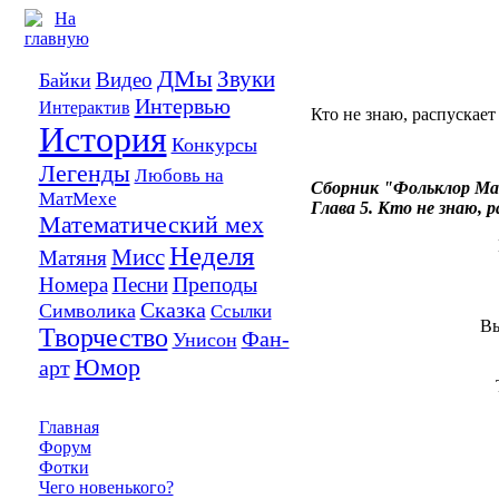
ДМы
Звуки
Видео
Байки
Интервью
Интерактив
Кто не знаю, распускает 
История
Конкурсы
Легенды
Любовь на
Сборник "Фольклор Ма
МатМехе
Глава 5. Кто не знаю, 
Математический мех
Неделя
Мисс
Матяня
Преподы
Номера
Песни
Сказка
Символика
Ссылки
Вы
Творчество
Фан-
Унисон
Юмор
арт
Главная
Форум
Фотки
Чего новенького?