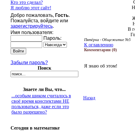
Кто это сделал?
Н
Я люблю этот сайт!
Добро пожаловать,
Гость
.
Ж
Пожалуйста, войдите или
Н
зарегистрируйтесь
.
В г
Имя пользователя:
Го
Пароль:
Пятёрка - Общежитие №5
К оглавлению
Комментарии
(0)
Забыли пароль?
Я знаю об этом!
Поиск
Знаете ли Вы, что...
...особым шиком считалось в
Назад
своё время конспектами НЕ
пользоваться, даже если это
было разрешено?
Сегодня в математике