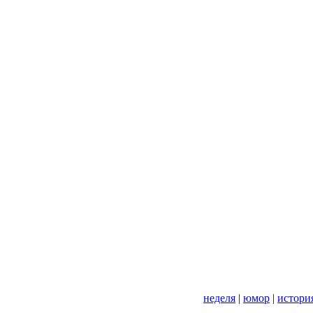
неделя
|
юмор
|
истори