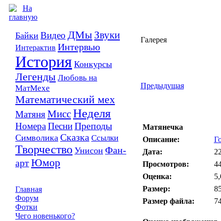
ДМы
Звуки
Видео
Байки
Галерея
Интервью
Интерактив
История
Конкурсы
Легенды
Любовь на
Предыдущая
МатМехе
Математический мех
Неделя
Мисс
Матяня
Преподы
Номера
Песни
Матянечка
Сказка
Символика
Ссылки
Описание:
Го
Творчество
Фан-
Унисон
Дата:
22
Юмор
арт
Просмотров:
4
Оценка:
5,
Размер:
85
Главная
Форум
Размер файла:
74
Фотки
Чего новенького?