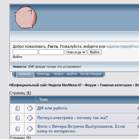
Добро пожаловать,
Гость
. Пожалуйста, войдите или
зарегистрируйтес
Войти
Новости
: SMF форум только что установлен!
НАЧАЛО
ПОМОЩЬ
ПОИСК
ВОЙТИ
РЕГИСТРАЦИЯ
НЕофициальный сайт Недели МатМеха-47 - Форум
>
Главная категория
>
В
Страниц: [
1
]
Тема
ДМ или работа
Литмуз-электрика - почему так ма?
Фото с Вечера Встречи Выпускников. Если
кому-то интересно.
Страниц: [
1
]