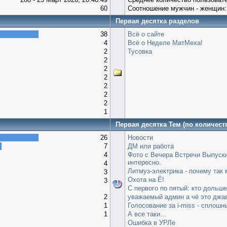
60
Соотношение мужчин - женщин:
Первая десятка разделов
38
Всё о сайте
4
Всё о Неделе МатМеха!
2
Тусовка
2
2
2
2
2
2
1
Первая десятка Тем (по количест
26
Новости
7
ДМ или работа
4
Фото с Вечера Встречи Выпускн
интересно.
4
Литмуз-электрика - почему так 
3
Охота на Ё!
3
С первого по пятый: кто дольш
2
уважаемый админ а чё это джа
1
Голосование за i-miss - сплошн
1
А все таки...
Ошибка в УРЛе