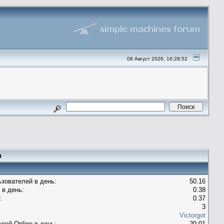
08 Август 2026, 16:28:52
и
зователей в день:
50.16
 в день:
0.38
:
0.37
3
Victorgot
лей Оnline в день:
20.01