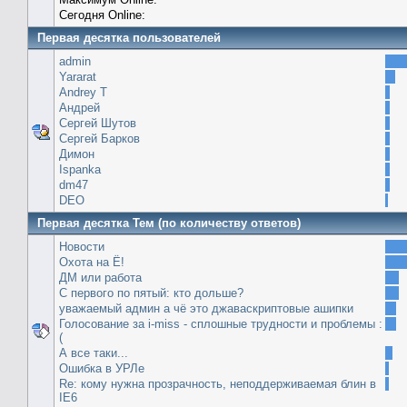
Сегодня Online:
Первая десятка пользователей
admin
Yararat
Andrey T
Андрей
Сергей Шутов
Сергей Барков
Димон
Ispanka
dm47
DEO
Первая десятка Тем (по количеству ответов)
Новости
Охота на Ё!
ДМ или работа
С первого по пятый: кто дольше?
уважаемый админ а чё это джаваскриптовые ашипки
Голосование за i-miss - сплошные трудности и проблемы :
(
А все таки...
Ошибка в УРЛе
Re: кому нужна прозрачность, неподдерживаемая блин в
IE6