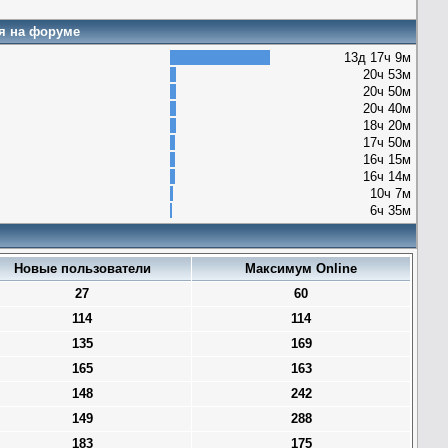
я на форуме
13д 17ч 9м
20ч 53м
20ч 50м
20ч 40м
18ч 20м
17ч 50м
16ч 15м
16ч 14м
10ч 7м
6ч 35м
Новые пользователи
Максимум Online
27
60
114
114
135
169
165
163
148
242
149
288
183
175