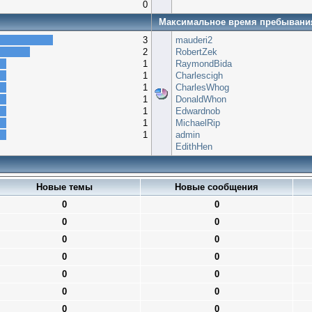
0
Максимальное время пребывани
3
mauderi2
2
RobertZek
1
RaymondBida
1
Charlescigh
1
CharlesWhog
1
DonaldWhon
1
Edwardnob
1
MichaelRip
1
admin
EdithHen
Новые темы
Новые сообщения
0
0
0
0
0
0
0
0
0
0
0
0
0
0