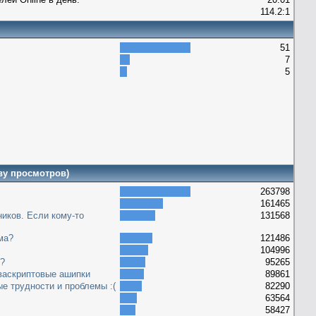
114.2:1
51
7
5
ву просмотров)
263798
161465
иков. Если кому-то
131568
ма?
121486
104996
е?
95265
васкриптовые ашипки
89861
ые трудности и проблемы :(
82290
63564
58427