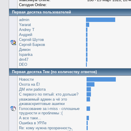
Сегодня Online:
Первая десятка пользователей
admin
Yararat
Andrey T
Андрей
Сергей Шутов
Сергей Барков
Димон
Ispanka
dm47
DEO
Первая десятка Тем (по количеству ответов)
Новости
Охота на Ё!
ДМ или работа
С первого по пятый: кто дольше?
уважаемый админ а чё это
джаваскриптовые ашипки
Голосование за i-miss - сплошные
трудности и проблемы :(
А все таки...
Ошибка в УРЛе
Re: кому нужна прозрачность,