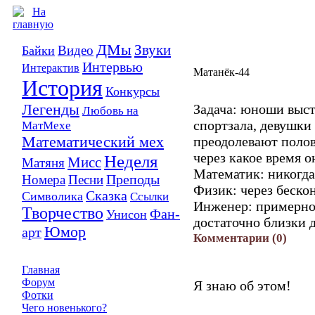
ДМы
Звуки
Видео
Байки
Интервью
Интерактив
Матанёк-44
История
Конкурсы
Легенды
Задача: юноши выст
Любовь на
спортзала, девушки 
МатМехе
Математический мех
преодолевают полов
через какое время о
Неделя
Мисс
Матяня
Математик: никогда
Преподы
Номера
Песни
Физик: через беско
Сказка
Символика
Ссылки
Инженер: примерно 
Творчество
Фан-
Унисон
достаточно близки 
Юмор
арт
Комментарии
(0)
Главная
Форум
Я знаю об этом!
Фотки
Чего новенького?